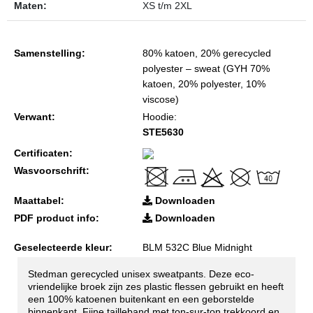
Maten:
XS t/m 2XL
Samenstelling:
80% katoen, 20% gerecycled
polyester – sweat (GYH 70%
katoen, 20% polyester, 10%
viscose)
Verwant:
Hoodie:
STE5630
Certificaten:
Wasvoorschrift:
Maattabel:
Downloaden
PDF product info:
Downloaden
Geselecteerde kleur:
BLM 532C Blue Midnight
Stedman gerecycled unisex sweatpants. Deze eco-
vriendelijke broek zijn zes plastic flessen gebruikt en heeft
een 100% katoenen buitenkant en een geborstelde
binnenkant. Fijne tailleband met ton-sur-ton trekkoord en