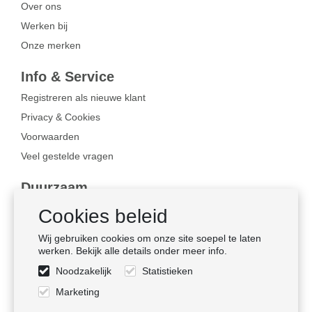
Over ons
Werken bij
Onze merken
Info & Service
Registreren als nieuwe klant
Privacy & Cookies
Voorwaarden
Veel gestelde vragen
Duurzaam
Bewust ondernemen
Cookies beleid
Certificaten
Wij gebruiken cookies om onze site soepel te laten
Sociale naleving
werken. Bekijk alle details onder meer info.
Noodzakelijk
Statistieken
Volg ons
Marketing