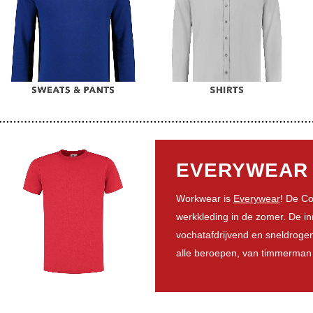
EVERYWEAR 
Workwear is
Everywear
! De Co
werkkleding in de zomer. De inn
vochatafdrijvend en sneldrogen
alle beroepen, van timmerman t