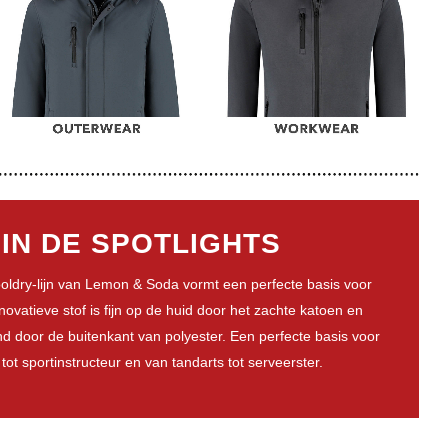
IN DE SPOTLIGHTS
oldry-lijn van Lemon & Soda vormt een perfecte basis voor
ovatieve stof is fijn op de huid door het zachte katoen en
d door de buitenkant van polyester. Een perfecte basis voor
ot sportinstructeur en van tandarts tot serveerster.