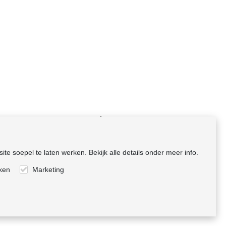
m
Volg ons
rnemen
te soepel te laten werken. Bekijk alle details onder meer info.
ng
eken
Marketing