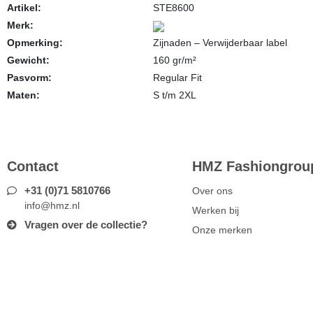
Artikel:
STE8600
Merk:
Opmerking:
Zijnaden – Verwijderbaar label
Gewicht:
160 gr/m²
Pasvorm:
Regular Fit
Maten:
S t/m 2XL
Contact
HMZ Fashiongroup
+31 (0)71 5810766
Over ons
info@hmz.nl
Werken bij
Vragen over de collectie?
Onze merken