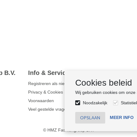
 B.V.
Info & Service
Duurzaa
Cookies beleid
Registreren als nieuwe klant
Bewust onde
Privacy & Cookies
Certificaten
Wij gebruiken cookies om onze si
Voorwaarden
Sociale nalevi
Noodzakelijk
Statisti
Veel gestelde vragen
MEER INFO
© HMZ Fashiongroup B.V.