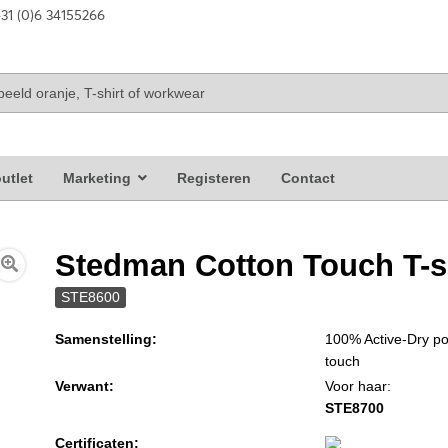
31 (0)6 34155266
utlet
Marketing
Registeren
Contact
Stedman Cotton Touch T-s
STE8600
Samenstelling:
100% Active-Dry pol
touch
Verwant:
Voor haar:
STE8700
Certificaten: