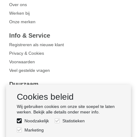
Over ons
Werken bij
Onze merken
Info & Service
Registreren als nieuwe klant
Privacy & Cookies
Voorwaarden
Veel gestelde vragen
Duurzaam
Bewust ondernemen
Cookies beleid
Certificaten
Wij gebruiken cookies om onze site soepel te laten
Sociale naleving
werken. Bekijk alle details onder meer info.
Noodzakelijk
Statistieken
Volg ons
Marketing