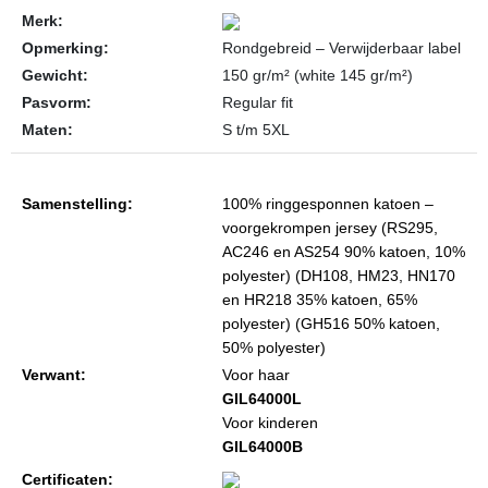
Merk:
Opmerking:
Rondgebreid – Verwijderbaar label
Gewicht:
150 gr/m² (white 145 gr/m²)
Pasvorm:
Regular fit
Maten:
S t/m 5XL
Samenstelling:
100% ringgesponnen katoen –
voorgekrompen jersey (RS295,
AC246 en AS254 90% katoen, 10%
polyester) (DH108, HM23, HN170
en HR218 35% katoen, 65%
polyester) (GH516 50% katoen,
50% polyester)
Verwant:
Voor haar
GIL64000L
Voor kinderen
GIL64000B
Certificaten: