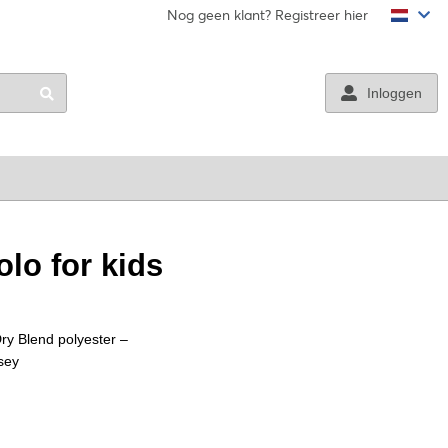
Volg ons
Nog geen klant? Registreer hier
Inloggen
lo for kids
y Blend polyester –
sey