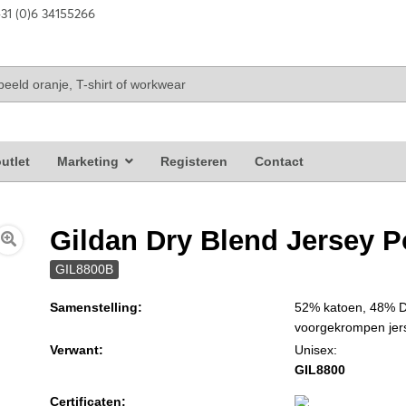
31 (0)6 34155266
utlet
Marketing
Registeren
Contact
Gildan Dry Blend Jersey Po
GIL8800B
Samenstelling:
52% katoen, 48% Dr
voorgekrompen jer
Verwant:
Unisex:
GIL8800
Certificaten: