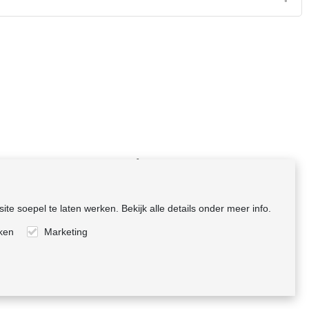
m
Volg ons
rnemen
te soepel te laten werken. Bekijk alle details onder meer info.
ng
eken
Marketing