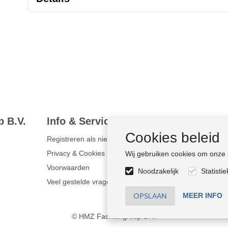
 B.V.
Info & Service
Duurzaa
Cookies beleid
Registreren als nieuwe klant
Bewust onde
Privacy & Cookies
Certificaten
Wij gebruiken cookies om onze si
Voorwaarden
Sociale nalevi
Noodzakelijk
Statisti
Veel gestelde vragen
MEER INFO
© HMZ Fashiongroup B.V.