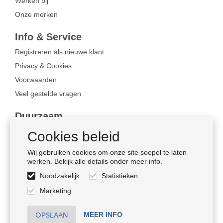
Werken bij
Onze merken
Info & Service
Registreren als nieuwe klant
Privacy & Cookies
Voorwaarden
Veel gestelde vragen
Duurzaam
Bewust ondernemen
Cookies beleid
Certificaten
Wij gebruiken cookies om onze site soepel te laten
Sociale naleving
werken. Bekijk alle details onder meer info.
Noodzakelijk
Statistieken
Volg ons
Marketing
MEER INFO